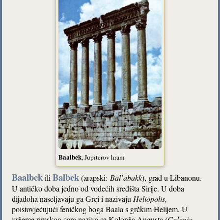
Baalbek
, Jupiterov hram
Baalbek
Balbek
ili
(arapski:
Bal’abakk
), grad u Libanonu.
U antičko doba jedno od vodećih središta Sirije. U doba
dijadoha naseljavaju ga Grci i nazivaju
Heliopolis
,
poistovjećujući feničkog boga Baala s grčkim Helijem. U
vrijeme rimskog cara naziva se Kolonija Augusta
(Colonia