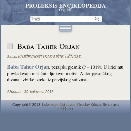
PROLEKSIS ENCIKLOPEDIJA
ONLINE
Baba Taher Orjan
Struka
KNJIŽEVNOST I KAZALIŠTE
,
LIČNOSTI
Baba Taher Orjan
, perzijski pjesnik (? – 1019). U lirici mu
prevladavaju mistični i ljubavni motivi. Autor pjesničkog
divana i zbirke izreka iz perzijskog sufizma.
Ažurirano:
30. kolovoza 2013.
Copyright © 2013.
Leksikografski zavod Miroslav Krleža
. Sva prava
pridržana.