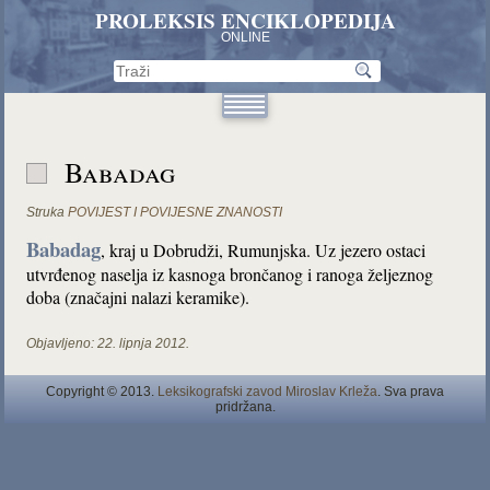
PROLEKSIS ENCIKLOPEDIJA
ONLINE
Babadag
Struka
POVIJEST I POVIJESNE ZNANOSTI
Babadag
, kraj u Dobrudži, Rumunjska. Uz jezero ostaci
utvrđenog naselja iz kasnoga brončanog i ranoga željeznog
doba (značajni nalazi keramike).
Objavljeno:
22. lipnja 2012.
Copyright © 2013.
Leksikografski zavod Miroslav Krleža
. Sva prava
pridržana.