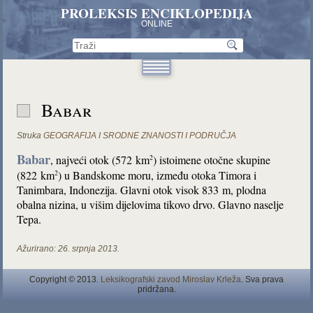
PROLEKSIS ENCIKLOPEDIJA
ONLINE
Babar
Struka
GEOGRAFIJA I SRODNE ZNANOSTI I PODRUČJA
Babar
, najveći otok (572 km
) istoimene otočne skupine
2
(822 km
) u Bandskome moru, između otoka Timora i
2
Tanimbara, Indonezija. Glavni otok visok 833 m, plodna
obalna nizina, u višim dijelovima tikovo drvo. Glavno naselje
Tepa.
Ažurirano:
26. srpnja 2013.
Copyright © 2013.
Leksikografski zavod Miroslav Krleža
. Sva prava
pridržana.