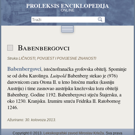
PROLEKSIS ENCIKLOPEDIJA
ONLINE
Babenbergovci
Struka
LIČNOSTI
,
POVIJEST I POVIJESNE ZNANOSTI
Babenbergovci
, istočnofranačka grofovska obitelj. Spominje
se od doba Karolinga.
Luitpold
Babenberg stekao je (976)
darovnicom cara Otona II. u leno Istočnu marku (kasniju
Austriju) i time zasnovao austrijsku kneževsku lozu obitelji
Babenberg. Godine 1192. Babenbergovci stječu Štajersku, a
oko 1230. Kranjsku. Izumiru smrću Fridrika II. Ratobornog
1246.
Ažurirano:
30. kolovoza 2013.
Copyright © 2013.
Leksikografski zavod Miroslav Krleža
. Sva prava