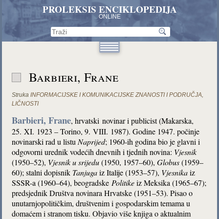
PROLEKSIS ENCIKLOPEDIJA
ONLINE
Barbieri, Frane
Struka
INFORMACIJSKE I KOMUNIKACIJSKE ZNANOSTI I PODRUČJA
,
LIČNOSTI
Barbieri, Frane
, hrvatski
novinar i publicist (Makarska,
25. XI. 1923 – Torino, 9. VIII. 1987). Godine 1947. počinje
novinarski rad u listu
Naprijed
; 1960-ih godina bio je glavni i
odgovorni urednik vodećih dnevnih i tjednih novina:
Vjesnik
(1950–52),
Vjesnik u srijedu
(1950, 1957–60),
Globus
(1959–
60); stalni dopisnik
Tanjuga
iz Italije (1953–57),
Vjesnika
iz
SSSR-a (1960–64), beogradske
Politike
iz Meksika (1965–67);
predsjednik Društva novinara Hrvatske (1951–53). Pisao o
unutarnjopolitičkim, društvenim i gospodarskim temama u
domaćem i stranom tisku. Objavio više knjiga o aktualnim