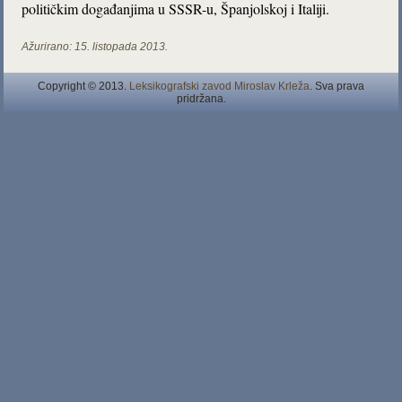
političkim događanjima u SSSR-u, Španjolskoj i Italiji.
Ažurirano:
15. listopada 2013.
Copyright © 2013.
Leksikografski zavod Miroslav Krleža
. Sva prava
pridržana.