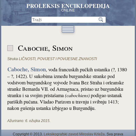
PROLEKSIS ENCIKLOPEDIJA
ONLINE
Caboche, Simon
Struka
LIČNOSTI
,
POVIJEST I POVIJESNE ZNANOSTI
Caboche, Simon
, vođa francuskih pučkih ustanika (?, 1380
– ?, 1422). U sukobima između burgundske stranke pod
vodstvom burgundskog vojvode Ivana Bez Straha i orleanske
stranke Bernarda VII. od Armagnaca, pristao uz burgundsku
stranku i sa svojim pristašama
(cabochiens)
podigao ustanak
pariških pučana. Vladao Parizom u travnju i svibnju 1413;
nakon gušenja ustanka izbjegao u Burgundiju.
Ažurirano:
6. ožujka 2015.
Copyright © 2013.
Leksikografski zavod Miroslav Krleža
. Sva prava