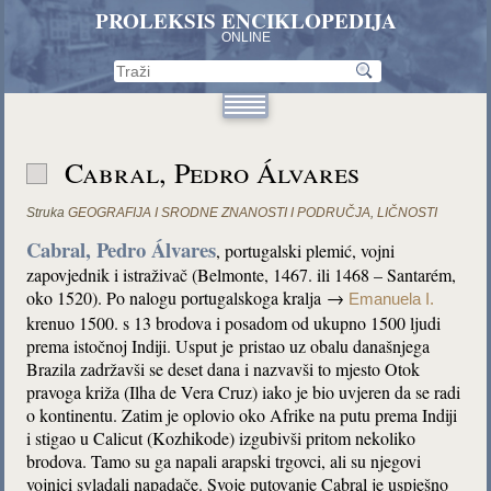
PROLEKSIS ENCIKLOPEDIJA
ONLINE
Cabral, Pedro Álvares
Struka
GEOGRAFIJA I SRODNE ZNANOSTI I PODRUČJA
,
LIČNOSTI
Cabral, Pedro Álvares
, portugalski plemić, vojni
zapovjednik i istraživač (Belmonte, 1467. ili 1468 – Santarém,
oko 1520). Po nalogu portugalskoga kralja →
Emanuela I.
krenuo 1500. s 13 brodova i posadom od ukupno 1500 ljudi
prema istočnoj Indiji. Usput je pristao uz obalu današnjega
Brazila zadržavši se deset dana i nazvavši to mjesto Otok
pravoga križa (Ilha de Vera Cruz) iako je bio uvjeren da se radi
o kontinentu. Zatim je oplovio oko Afrike na putu prema Indiji
i stigao u Calicut (Kozhikode) izgubivši pritom nekoliko
brodova. Tamo su ga napali arapski trgovci, ali su njegovi
vojnici svladali napadače. Svoje putovanje Cabral je uspješno