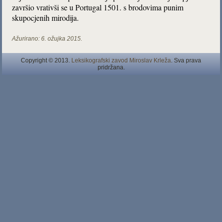
završio vrativši se u Portugal 1501. s brodovima punim
skupocjenih mirodija.
Ažurirano:
6. ožujka 2015.
Copyright © 2013.
Leksikografski zavod Miroslav Krleža
. Sva prava
pridržana.