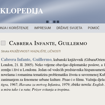
IKLOPEDIJA
NJA I KORIŠTENJE
IMPRESUM
DRŽAVE SVIJETA
POMOĆ
Cabrera Infante, Guillermo
Struka
KNJIŽEVNOST I KAZALIŠTE
,
LIČNOSTI
Cabrera
Infante, Guillermo
, kubanski književnik (Gibara/Orien
London, 21. II. 2005). Neko vrijeme obavljao diplomatske poslove, a 
zemlju i živi u Londonu. Jedan od vodećih predstavnika hispanoameri
novelama i romanima tematizira problematiku života u suvremenoj Ku
zanimanjem za fenomene urbane kulture. Pisao i o filmu. Važnija djel
tigra,
1967;
Havana za mrtvog Infantea,
1979; zbirke novela:
English 
u miru tako i u ratu
;
Prizor svitanja u tropima
.