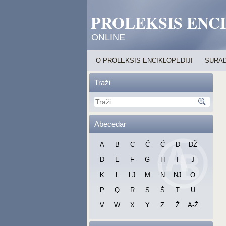
PROLEKSIS ENC
ONLINE
O PROLEKSIS ENCIKLOPEDIJI
SURAD
Traži
Abecedar
A
B
C
Č
Ć
D
DŽ
Đ
E
F
G
H
I
J
K
L
LJ
M
N
NJ
O
P
Q
R
S
Š
T
U
V
W
X
Y
Z
Ž
A-Ž