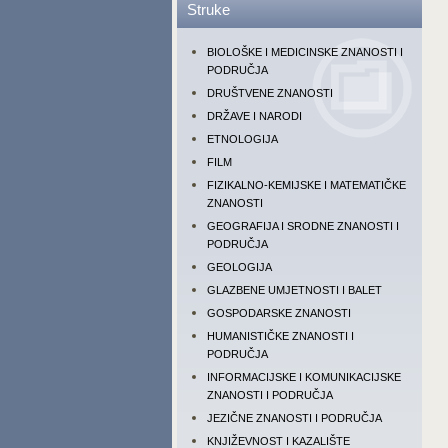
Struke
BIOLOŠKE I MEDICINSKE ZNANOSTI I
PODRUČJA
DRUŠTVENE ZNANOSTI
DRŽAVE I NARODI
ETNOLOGIJA
FILM
FIZIKALNO-KEMIJSKE I MATEMATIČKE
ZNANOSTI
GEOGRAFIJA I SRODNE ZNANOSTI I
PODRUČJA
GEOLOGIJA
GLAZBENE UMJETNOSTI I BALET
GOSPODARSKE ZNANOSTI
HUMANISTIČKE ZNANOSTI I
PODRUČJA
INFORMACIJSKE I KOMUNIKACIJSKE
ZNANOSTI I PODRUČJA
JEZIČNE ZNANOSTI I PODRUČJA
KNJIŽEVNOST I KAZALIŠTE