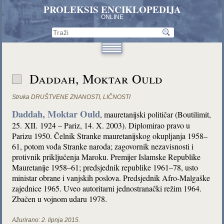
PROLEKSIS ENCIKLOPEDIJA
ONLINE
Daddah, Moktar Ould
Struka
DRUŠTVENE ZNANOSTI
,
LIČNOSTI
Daddah, Moktar Ould
, mauretanijski političar (Boutilimit,
25. XII. 1924 – Pariz, 14. X. 2003). Diplomirao pravo u
Parizu 1950. Čelnik Stranke mauretanijskog okupljanja 1958–
61, potom vođa Stranke naroda; zagovornik nezavisnosti i
protivnik priključenja Maroku. Premijer Islamske Republike
Mauretanije 1958–61; predsjednik republike 1961–78, usto
ministar obrane i vanjskih poslova. Predsjednik Afro-Malgaške
zajednice 1965. Uveo autoritarni jednostranački režim 1964.
Zbačen u vojnom udaru 1978.
Ažurirano:
2. lipnja 2015.