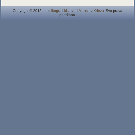
Copyright © 2013.
Leksikografski zavod Miroslav Krleža
. Sva prava
pridržana.