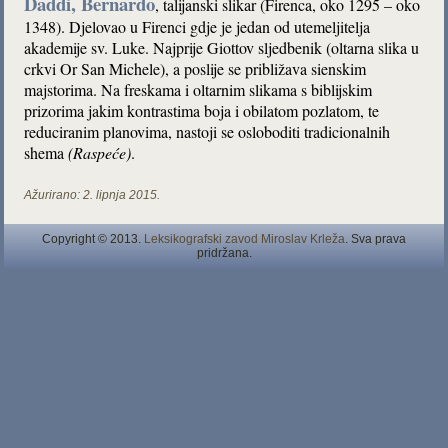
Daddi, Bernardo
, talijanski slikar (Firenca, oko 1295 – oko
1348). Djelovao u Firenci gdje je jedan od utemeljitelja
akademije sv. Luke. Najprije Giottov sljedbenik (oltarna slika u
crkvi Or San Michele), a poslije se približava sienskim
majstorima. Na freskama i oltarnim slikama s biblijskim
prizorima jakim kontrastima boja i obilatom pozlatom, te
reduciranim planovima, nastoji se osloboditi tradicionalnih
shema
(Raspeće)
.
Ažurirano:
2. lipnja 2015.
Copyright © 2013.
Leksikografski zavod Miroslav Krleža
. Sva prava
pridržana.