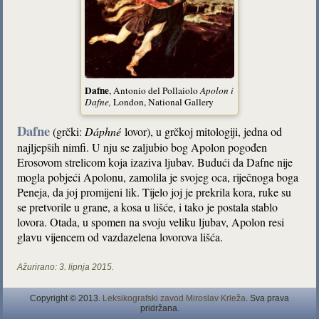
Dafne
, Antonio del Pollaiolo
Apolon i
Dafne
,
London, National Gallery
Dafne
(grčki:
Dáphné
lovor), u grčkoj mitologiji, jedna od
najljepših nimfi. U nju se zaljubio bog Apolon pogođen
Erosovom strelicom koja izaziva ljubav. Budući da Dafne nije
mogla pobjeći Apolonu, zamolila je svojeg oca, riječnoga boga
Peneja, da joj promijeni lik. Tijelo joj je prekrila kora, ruke su
se pretvorile u grane, a kosa u lišće, i tako je postala stablo
lovora. Otada, u spomen na svoju veliku ljubav, Apolon resi
glavu vijencem od vazdazelena lovorova lišća.
Ažurirano:
3. lipnja 2015.
Copyright © 2013.
Leksikografski zavod Miroslav Krleža
. Sva prava
pridržana.