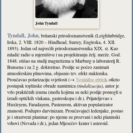
John Tyndall
Tyndall, John
, britanski prirodoznanstvenik (Leighlinbridge,
Irska, 2. VIII. 1820 – Hindhead, Surrey, Engleska, 4. XII.
1893). Jedan od najvećih prirodoznanstvenika XIX. st. Kao
mladić radio u mjerništvu i na projektiranju želj. mreže. God.
1848. otišao na studij magnetizma u Marburg u laboratorij R.
Bunsena i za 2 g. doktorirao. Poslije se počeo zanimati
atmosferskim plinovima, objasnio tzv. efekt staklenika.
Proučavao polarizaciju svjetlosti (→
), otkrio
Tyndallov efekt
postupak toplinske obrade namirnica
(tindalizacija)
, autor je
vrlo praktičnih izuma (među kojima su neki poslije pomogli u
izradi optičkih vlakana, gastroskopa i dr.). Prijateljevao s
Huxleyem, Faradayem, Pasteurom, aktivan popularizator
znanosti. Podupro darvinizam. Proučavajući ledenjake, postao
je i strastveni planinar; po njemu su prozvani i neki planinski
vrhovi (Nevada i dr.), jedan Mjesečev krater i asteroid.