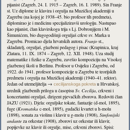
pijanist (Zagreb, 24. I. 1915 – Zagreb, 16. I. 1989). Sin Franje
st. Uz diplome iz klavira i orgulja na Muzičkoj akademiji u
Zagrebu (na kojoj je 1938–45. bio profesor tih predmeta),
diplomirao je i medicinu specijaliziravši urologiju. Nastupao
kao pijanist, član klavirskoga trija s Lj. Dobronjijem i M.
Šimunićem, bio dugogodišnji orguljaš crkve sv. Marka u
Zagrebu. Promicao djela hrvatskih autora.
Franjo
st.,
skladatelj, orguljaš, glazbeni pedagog i pisac (Krapinica, kraj
Zlatara, 11. IX. 1874 – Zagreb, 12. XII. 1948). Uza studij
matematike i fizike u Zagrebu, završio kompoziciju na Visokoj
glazbenoj školi u Berlinu. Profesor u Osijeku i Zagrebu, od
1922. do 1941. profesor kompozicije u Zagrebu te teorijskih
predmeta i orgulja na Muzičkoj akademiji (1940–41. rektor).
Jedan od utemeljitelja →
u Hrvatskoj,
cecilijanskoga pokreta
urednik glazbenih priloga u časopisu
Sv. Cecilija
, crkveni i
koncertantni orguljaš, dirigent pjevačkih zborova. Redoviti član
JAZU (1921). Djela: orguljske tokate, fantazije (d-mol, 1895),
fuge (
Kromatska
c-mol, 1895), gudački kvartet u h-molu
(1898), sonata za violinu i klavir u g-molu (1908),
Simfonijski
andante
za orkestar (1908), zborovi uz orkestar ili klavir,
popijevke uz klavir ili orgulje, mise, crkveni zborovi. Spisi: