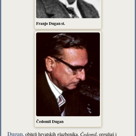
Franjo Dugan st.
Čedomil Dugan
Dugan
, obitelj hrvatskih glazbenika.
Čedomil
, orguljaš i