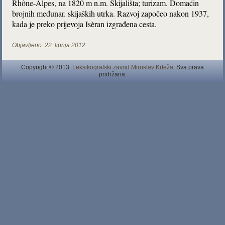
Rhône-Alpes, na 1820 m n.m. Skijališta; turizam. Domaćin
brojnih međunar. skijaških utrka. Razvoj započeo nakon 1937,
kada je preko prijevoja Isèran izgrađena cesta.
Objavljeno:
22. lipnja 2012.
Copyright © 2013.
Leksikografski zavod Miroslav Krleža
. Sva prava
pridržana.