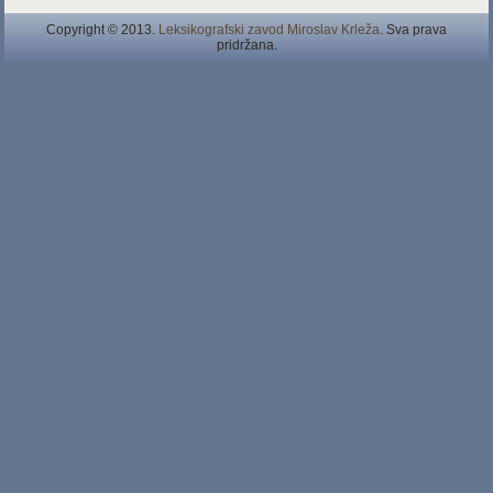
Copyright © 2013.
Leksikografski zavod Miroslav Krleža
. Sva prava
pridržana.