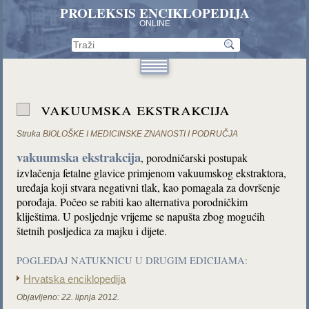
PROLEKSIS ENCIKLOPEDIJA
ONLINE
vakuumska ekstrakcija
Struka
BIOLOŠKE I MEDICINSKE ZNANOSTI I PODRUČJA
vakuumska ekstrakcija
, porodničarski postupak
izvlačenja fetalne glavice primjenom vakuumskog
ekstraktora,
uređaja koji stvara negativni tlak, kao pomagala za dovršenje
porođaja. Počeo se rabiti kao alternativa porodničkim
kliještima. U posljednje vrijeme se napušta zbog mogućih
štetnih posljedica za majku i dijete.
POGLEDAJ NATUKNICU U DRUGIM EDICIJAMA:
Hrvatska enciklopedija
Objavljeno:
22. lipnja 2012.