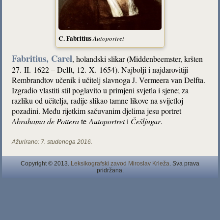
C. Fabritius
Autoportret
Fabritius, Carel
, holandski slikar (Middenbeemster, kršten
27. II. 1622 – Delft, 12. X. 1654). Najbolji i najdarovitiji
Rembrandtov učenik i učitelj slavnoga J. Vermeera van Delfta.
Izgradio vlastiti stil poglavito u primjeni svjetla i sjene; za
razliku od učitelja, radije slikao tamne likove na svijetloj
pozadini. Među rijetkim sačuvanim djelima jesu portret
Abrahama de Pottera
te
Autoportret
i
Češljugar
.
Ažurirano:
7. studenoga 2016.
Copyright © 2013.
Leksikografski zavod Miroslav Krleža
. Sva prava
pridržana.