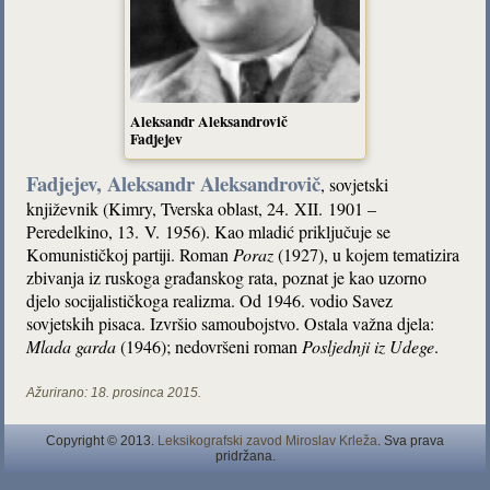
Aleksandr Aleksandrovič
Fadjejev
Fadjejev, Aleksandr Aleksandrovič
, sovjetski
književnik (Kimry, Tverska oblast, 24. XII. 1901 –
Peredelkino, 13. V. 1956). Kao mladić priključuje se
Komunističkoj partiji. Roman
Poraz
(1927), u kojem tematizira
zbivanja iz ruskoga građanskog rata, poznat je kao uzorno
djelo socijalističkoga realizma. Od 1946. vodio Savez
sovjetskih pisaca. Izvršio samoubojstvo. Ostala važna djela:
Mlada garda
(1946); nedovršeni roman
Posljednji iz Udege
.
Ažurirano:
18. prosinca 2015.
Copyright © 2013.
Leksikografski zavod Miroslav Krleža
. Sva prava
pridržana.