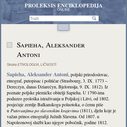
PROLEKSIS ENCIKLOPEDIJA
ONLINE
Sapieha, Aleksander
Antoni
Struka
ETNOLOGIJA
,
LIČNOSTI
Sapieha, Aleksander Antoni
, poljski prirodoslovac,
etnograf, putopisac i političar (Strasbourg, 3. IX. 1773 –
Dereczyn, danas Dziarečyn, Bjelorusija, 9. IX. 1812). Iz
poznate poljske plemićke obitelji Sapieha. U 1790-ima
poduzeo geološka istraživanja u Poljskoj i Litvi, od 1802.
posjećuje zemlje Balkanskoga poluotoka, o čemu piše
u
Putovanjima po slavenskim krajevima
(1811), djelu koje je
važan prinos etnografiji Južnih Slavena. Od 1807. u
Napoleonovoj službi kao njegov pobočnik, godine 1812.