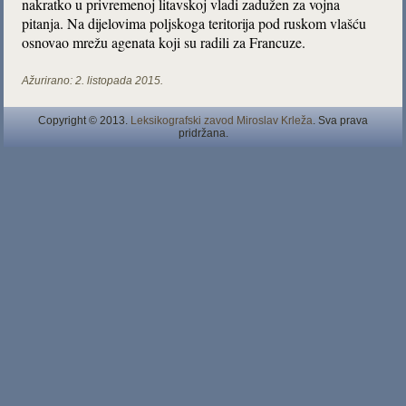
nakratko u privremenoj litavskoj vladi zadužen za vojna
pitanja. Na dijelovima poljskoga teritorija pod ruskom vlašću
osnovao mrežu agenata koji su radili za Francuze.
Ažurirano:
2. listopada 2015.
Copyright © 2013.
Leksikografski zavod Miroslav Krleža
. Sva prava
pridržana.