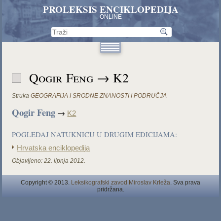
PROLEKSIS ENCIKLOPEDIJA
ONLINE
Qogir Feng → K2
Struka
GEOGRAFIJA I SRODNE ZNANOSTI I PODRUČJA
Qogir Feng
→
K2
POGLEDAJ NATUKNICU U DRUGIM EDICIJAMA:
Hrvatska enciklopedija
Objavljeno:
22. lipnja 2012.
Copyright © 2013.
Leksikografski zavod Miroslav Krleža
. Sva prava
pridržana.