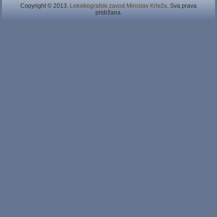
Copyright © 2013.
Leksikografski zavod Miroslav Krleža
. Sva prava
pridržana.