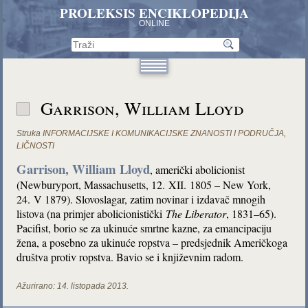
PROLEKSIS ENCIKLOPEDIJA
ONLINE
Garrison, William Lloyd
Struka
INFORMACIJSKE I KOMUNIKACIJSKE ZNANOSTI I PODRUČJA
,
LIČNOSTI
Garrison, William Lloyd
, američki abolicionist
(Newburyport, Massachusetts, 12. XII. 1805 – New York,
24. V 1879). Slovoslagar, zatim novinar i izdavač mnogih
listova (na primjer abolicionistički
The Liberator
, 1831–65).
Pacifist, borio se za ukinuće smrtne kazne, za emancipaciju
žena, a posebno za ukinuće ropstva – predsjednik Američkoga
društva protiv ropstva. Bavio se i književnim radom.
Ažurirano:
14. listopada 2013.