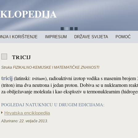
IKLOPEDIJA
NJA I KORIŠTENJE
IMPRESUM
DRŽAVE SVIJETA
POMOĆ
tricij
Struka
FIZIKALNO-KEMIJSKE I MATEMATIČKE ZNANOSTI
tricij
(latinski:
tritium
), radioaktivni izotop vodika s masenim brojem 
(triton) ima dva neutrona i jedan proton. Dobiva se u nuklearnom reakt
za obilježavanje molekula i kao eksploziv u termonuklearnim (hidroge
POGLEDAJ NATUKNICU U DRUGIM EDICIJAMA:
Hrvatska enciklopedija
Ažurirano:
22. veljače 2013.