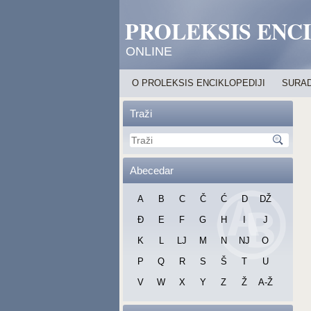
PROLEKSIS ENC
ONLINE
O PROLEKSIS ENCIKLOPEDIJI
SURAD
Traži
Abecedar
A
B
C
Č
Ć
D
DŽ
Đ
E
F
G
H
I
J
K
L
LJ
M
N
NJ
O
P
Q
R
S
Š
T
U
V
W
X
Y
Z
Ž
A-Ž