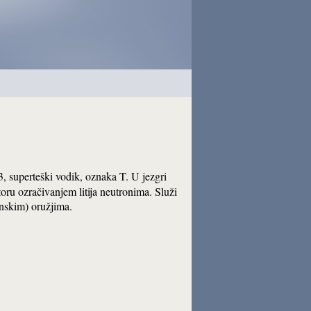
3, superteški vodik, oznaka T. U jezgri
oru ozračivanjem litija neutronima. Služi
nskim) oružjima.