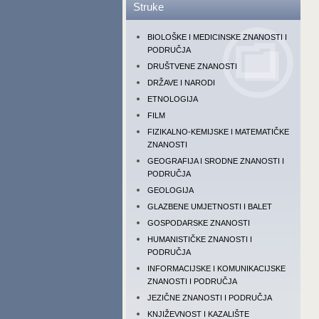
Struke
BIOLOŠKE I MEDICINSKE ZNANOSTI I
PODRUČJA
DRUŠTVENE ZNANOSTI
DRŽAVE I NARODI
ETNOLOGIJA
FILM
FIZIKALNO-KEMIJSKE I MATEMATIČKE
ZNANOSTI
GEOGRAFIJA I SRODNE ZNANOSTI I
PODRUČJA
GEOLOGIJA
GLAZBENE UMJETNOSTI I BALET
GOSPODARSKE ZNANOSTI
HUMANISTIČKE ZNANOSTI I
PODRUČJA
INFORMACIJSKE I KOMUNIKACIJSKE
ZNANOSTI I PODRUČJA
JEZIČNE ZNANOSTI I PODRUČJA
KNJIŽEVNOST I KAZALIŠTE