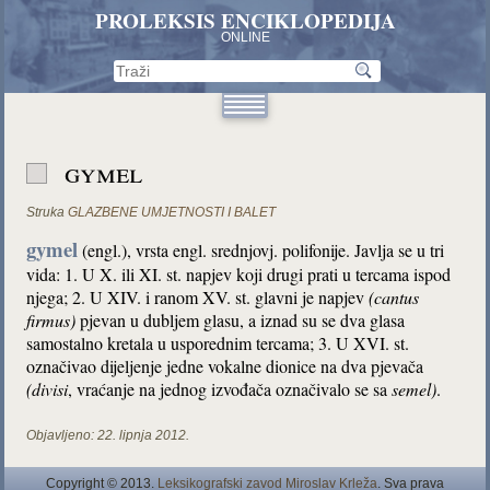
PROLEKSIS ENCIKLOPEDIJA
ONLINE
gymel
Struka
GLAZBENE UMJETNOSTI I BALET
gymel
(engl.), vrsta engl. srednjovj. polifonije. Javlja se u tri
vida: 1. U X. ili XI. st. napjev koji drugi prati u tercama ispod
njega; 2. U XIV. i ranom XV. st. glavni je napjev
(cantus
firmus)
pjevan u dubljem glasu, a iznad su se dva glasa
samostalno kretala u usporednim tercama; 3. U XVI. st.
označivao dijeljenje jedne vokalne dionice na dva pjevača
(divisi
, vraćanje na jednog izvođača označivalo se sa
semel)
.
Objavljeno:
22. lipnja 2012.
Copyright © 2013.
Leksikografski zavod Miroslav Krleža
. Sva prava