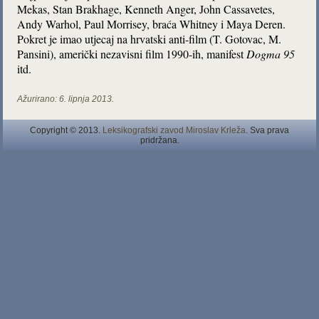
Mekas, Stan Brakhage, Kenneth Anger, John Cassavetes,
Andy Warhol, Paul Morrisey, braća Whitney i Maya Deren.
Pokret je imao utjecaj na hrvatski anti-film (T. Gotovac, M.
Pansini), američki nezavisni film 1990-ih, manifest
Dogma 95
itd.
Ažurirano:
6. lipnja 2013.
Copyright © 2013.
Leksikografski zavod Miroslav Krleža
. Sva prava
pridržana.