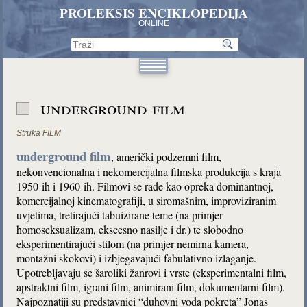
PROLEKSIS ENCIKLOPEDIJA
ONLINE
underground film
Struka
FILM
underground film
, američki podzemni film,
nekonvencionalna i nekomercijalna filmska produkcija s kraja
1950-ih i 1960-ih. Filmovi se rade kao opreka dominantnoj,
komercijalnoj kinematografiji, u siromašnim, improviziranim
uvjetima, tretirajući tabuizirane teme (na primjer
homoseksualizam, ekscesno nasilje i dr.) te slobodno
eksperimentirajući stilom (na primjer nemirna kamera,
montažni skokovi) i izbjegavajući fabulativno izlaganje.
Upotrebljavaju se šaroliki žanrovi i vrste (eksperimentalni film,
apstraktni film, igrani film, animirani film, dokumentarni film).
Najpoznatiji su predstavnici “duhovni vođa pokreta” Jonas