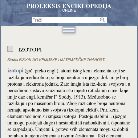
PROLEKSIS ENCIKLOPEDIJA
ONLINE
izotopi
Struka
FIZIKALNO-KEMIJSKE I MATEMATIČKE ZNANOSTI
izotopi
(grč. preko engl.), atomi istog kem. elementa koji se
razlikuju međusobno po broju neutrona u jezgri dok im je broj
protona i elektrona jednak. Zato imaju ista fiz.-kem. svojstva i u
periodnom sustavu zauzimaju isto mjesto (otuda im i ime, koje
im je dao engl. kemičar F. Soddy, 1913). Međusobno se
razlikuju i po masenom broju. Zbog različitog broja neutrona
nemaju apsolutno ista svojstva (izotopni efekti). Prir. kem.
elementi većinom su smjese izotopa. Postoje stabilni i. (jezgre
im mogu postojati dugo) i nestabilni ili radioaktivni i. (spontano
se raspadaju). Umjetni i. gotovo svih elemenata mogu se dobiti
bombardiranjem elemenata raznim česticama. Teži elementi