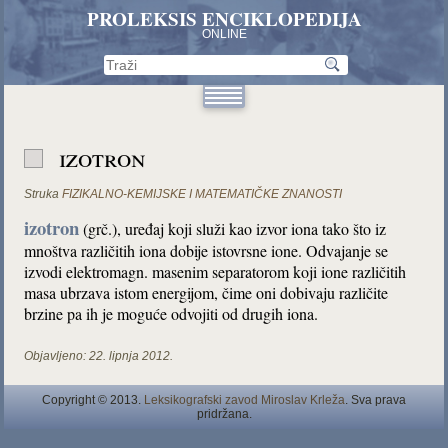
PROLEKSIS ENCIKLOPEDIJA
ONLINE
izotron
Struka
FIZIKALNO-KEMIJSKE I MATEMATIČKE ZNANOSTI
izotron
(grč.), uređaj koji služi kao izvor iona tako što iz
mnoštva različitih iona dobije istovrsne ione. Odvajanje se
izvodi elektromagn. masenim separatorom koji ione različitih
masa ubrzava istom energijom, čime oni dobivaju različite
brzine pa ih je moguće odvojiti od drugih iona.
Objavljeno:
22. lipnja 2012.
Copyright © 2013.
Leksikografski zavod Miroslav Krleža
. Sva prava
pridržana.