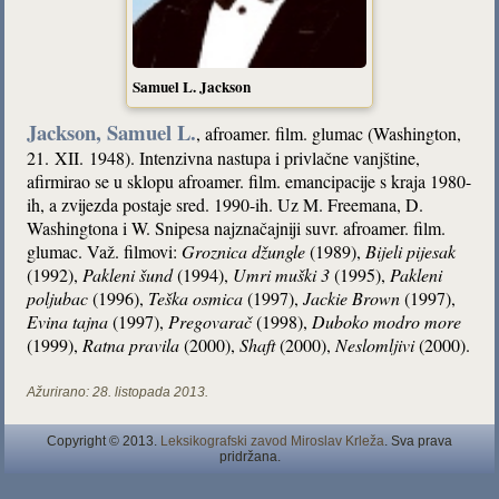
Samuel L. Jackson
Jackson, Samuel L.
, afroamer. film. glumac (Washington,
21. XII. 1948). Intenzivna nastupa i privlačne vanjštine,
afirmirao se u sklopu afroamer. film. emancipacije s kraja 1980-
ih, a zvijezda postaje sred. 1990-ih. Uz M. Freemana, D.
Washingtona i W. Snipesa najznačajniji suvr. afroamer. film.
glumac. Važ. filmovi:
Groznica džungle
(1989),
Bijeli pijesak
(1992),
Pakleni šund
(1994),
Umri muški 3
(1995),
Pakleni
poljubac
(1996),
Teška osmica
(1997),
Jackie Brown
(1997),
Evina tajna
(1997),
Pregovarač
(1998),
Duboko modro more
(1999),
Ratna pravila
(2000),
Shaft
(2000),
Neslomljivi
(2000).
Ažurirano:
28. listopada 2013.
Copyright © 2013.
Leksikografski zavod Miroslav Krleža
. Sva prava
pridržana.