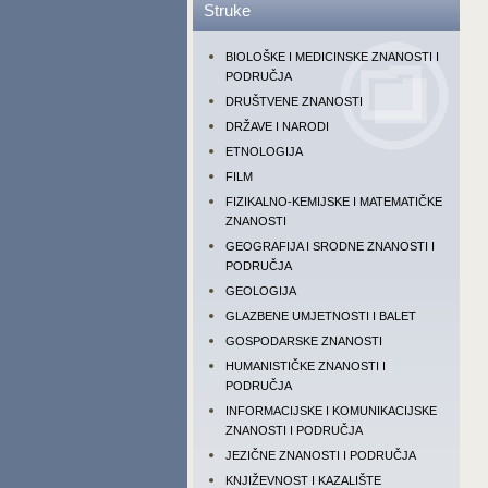
Struke
BIOLOŠKE I MEDICINSKE ZNANOSTI I
PODRUČJA
DRUŠTVENE ZNANOSTI
DRŽAVE I NARODI
ETNOLOGIJA
FILM
FIZIKALNO-KEMIJSKE I MATEMATIČKE
ZNANOSTI
GEOGRAFIJA I SRODNE ZNANOSTI I
PODRUČJA
GEOLOGIJA
GLAZBENE UMJETNOSTI I BALET
GOSPODARSKE ZNANOSTI
HUMANISTIČKE ZNANOSTI I
PODRUČJA
INFORMACIJSKE I KOMUNIKACIJSKE
ZNANOSTI I PODRUČJA
JEZIČNE ZNANOSTI I PODRUČJA
KNJIŽEVNOST I KAZALIŠTE