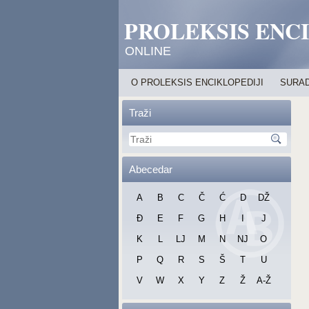
PROLEKSIS ENC
ONLINE
O PROLEKSIS ENCIKLOPEDIJI
SURAD
Traži
Abecedar
A
B
C
Č
Ć
D
DŽ
Đ
E
F
G
H
I
J
K
L
LJ
M
N
NJ
O
P
Q
R
S
Š
T
U
V
W
X
Y
Z
Ž
A-Ž