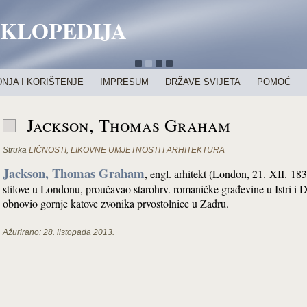
IKLOPEDIJA
NJA I KORIŠTENJE
IMPRESUM
DRŽAVE SVIJETA
POMOĆ
Jackson, Thomas Graham
Struka
LIČNOSTI
,
LIKOVNE UMJETNOSTI I ARHITEKTURA
Jackson, Thomas Graham
, engl. arhitekt (London, 21. XII. 18
stilove u Londonu, proučavao starohrv. romaničke građevine u Istri i 
obnovio gornje katove zvonika prvostolnice u Zadru.
Ažurirano:
28. listopada 2013.