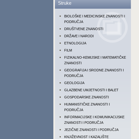
Struke
BIOLOŠKE I MEDICINSKE ZNANOSTI I
PODRUČJA
DRUŠTVENE ZNANOSTI
DRŽAVE I NARODI
ETNOLOGIJA
FILM
FIZIKALNO-KEMIJSKE I MATEMATIČKE
ZNANOSTI
GEOGRAFIJA I SRODNE ZNANOSTI I
PODRUČJA
GEOLOGIJA
GLAZBENE UMJETNOSTI I BALET
GOSPODARSKE ZNANOSTI
HUMANISTIČKE ZNANOSTI I
PODRUČJA
INFORMACIJSKE I KOMUNIKACIJSKE
ZNANOSTI I PODRUČJA
JEZIČNE ZNANOSTI I PODRUČJA
KNJIŽEVNOST I KAZALIŠTE