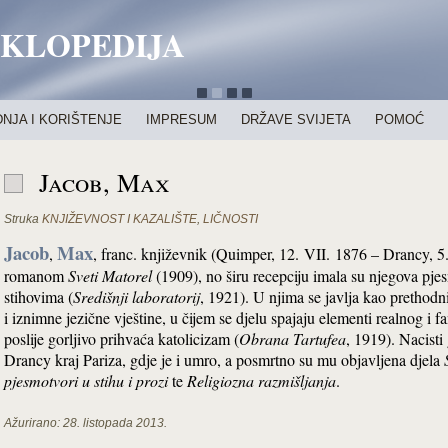
IKLOPEDIJA
NJA I KORIŠTENJE
IMPRESUM
DRŽAVE SVIJETA
POMOĆ
Jacob, Max
Struka
KNJIŽEVNOST I KAZALIŠTE
,
LIČNOSTI
Jacob
Max
,
, franc. književnik (Quimper, 12. VII. 1876 – Drancy, 5.
romanom
Sveti Matorel
(1909), no širu recepciju imala su njegova pjes
stihovima (
Središnji laboratorij
, 1921). U njima se javlja kao prethodn
i iznimne jezične vještine, u čijem se djelu spajaju elementi realnog i f
poslije gorljivo prihvaća katolicizam (
Obrana Tartufea
, 1919). Nacisti
Drancy kraj Pariza, gdje je i umro, a posmrtno su mu objavljena djela
pjesmotvori u stihu i prozi
te
Religiozna razmišljanja
.
Ažurirano:
28. listopada 2013.