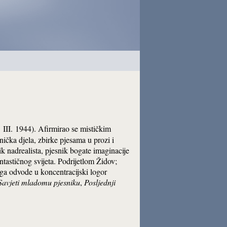
 III. 1944). Afirmirao se mističkim
nička djela, zbirke pjesama u prozi i
ik nadrealista, pjesnik bogate imaginacije
antastičnog svijeta. Podrijetlom Židov;
 ga odvode u koncentracijski logor
Savjeti mladomu pjesniku
,
Posljednji