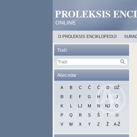
PROLEKSIS ENC
ONLINE
O PROLEKSIS ENCIKLOPEDIJI
SURAD
Traži
Abecedar
A
B
C
Č
Ć
D
DŽ
Đ
E
F
G
H
I
J
K
L
LJ
M
N
NJ
O
P
Q
R
S
Š
T
U
V
W
X
Y
Z
Ž
A-Ž