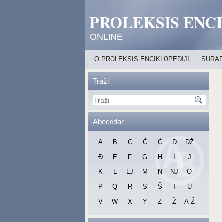
PROLEKSIS ENC
ONLINE
O PROLEKSIS ENCIKLOPEDIJI
SURAD
Traži
Abecedar
A
B
C
Č
Ć
D
DŽ
Đ
E
F
G
H
I
J
K
L
LJ
M
N
NJ
O
P
Q
R
S
Š
T
U
V
W
X
Y
Z
Ž
A-Ž