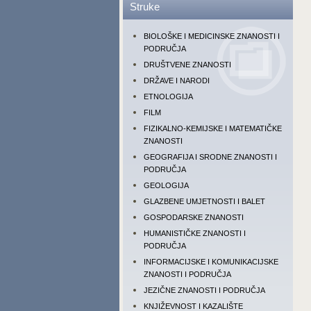
Struke
BIOLOŠKE I MEDICINSKE ZNANOSTI I
PODRUČJA
DRUŠTVENE ZNANOSTI
DRŽAVE I NARODI
ETNOLOGIJA
FILM
FIZIKALNO-KEMIJSKE I MATEMATIČKE
ZNANOSTI
GEOGRAFIJA I SRODNE ZNANOSTI I
PODRUČJA
GEOLOGIJA
GLAZBENE UMJETNOSTI I BALET
GOSPODARSKE ZNANOSTI
HUMANISTIČKE ZNANOSTI I
PODRUČJA
INFORMACIJSKE I KOMUNIKACIJSKE
ZNANOSTI I PODRUČJA
JEZIČNE ZNANOSTI I PODRUČJA
KNJIŽEVNOST I KAZALIŠTE