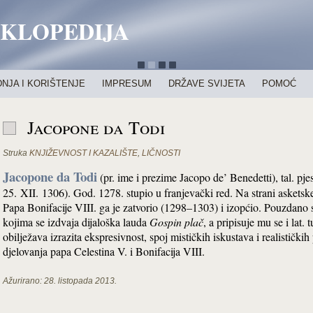
IKLOPEDIJA
NJA I KORIŠTENJE
IMPRESUM
DRŽAVE SVIJETA
POMOĆ
Jacopone da Todi
Struka
KNJIŽEVNOST I KAZALIŠTE
,
LIČNOSTI
Jacopone da Todi
(pr. ime i prezime Jacopo de’ Benedetti), tal. pj
25. XII. 1306). God. 1278. stupio u franjevački red. Na strani asketske s
Papa Bonifacije VIII. ga je zatvorio (1298–1303) i izopćio. Pouzdano s
kojima se izdvaja dijaloška lauda
Gospin plač
, a pripisuje mu se i lat. 
obilježava izrazita ekspresivnost, spoj mističkih iskustava i realističkih
djelovanja papa Celestina V. i Bonifacija VIII.
Ažurirano:
28. listopada 2013.