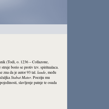
esnik (Todi, o. 1236 – Collazone,
truje borio se protiv tzv. spiritualaca.
e zna da je autor 93 tal.
laude
, među
tužaljka
Stabat Mater
. Poeziju mu
 pojedinosti, slavljenje patnje te osuda