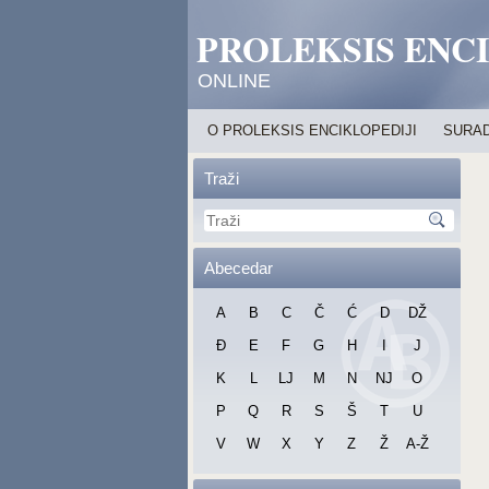
PROLEKSIS ENC
ONLINE
O PROLEKSIS ENCIKLOPEDIJI
SURAD
Traži
Abecedar
A
B
C
Č
Ć
D
DŽ
Đ
E
F
G
H
I
J
K
L
LJ
M
N
NJ
O
P
Q
R
S
Š
T
U
V
W
X
Y
Z
Ž
A-Ž