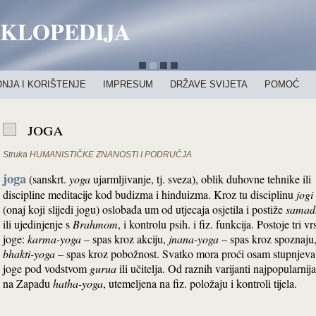
IKLOPEDIJA
NJA I KORIŠTENJE
IMPRESUM
DRŽAVE SVIJETA
POMOĆ
joga
Struka
HUMANISTIČKE ZNANOSTI I PODRUČJA
joga
(sanskrt.
yoga
ujarmljivanje, tj. sveza), oblik duhovne tehnike ili
discipline meditacije kod budizma i hinduizma. Kroz tu disciplinu
jogi
(onaj koji slijedi jogu) oslobađa um od utjecaja osjetila i postiže
samad
ili ujedinjenje s
Brahmom
, i kontrolu psih. i fiz. funkcija. Postoje tri vr
joge:
karma-yoga
– spas kroz akciju,
jnana-yoga
– spas kroz spoznaju,
bhakti-yoga
– spas kroz pobožnost. Svatko mora proći osam stupnjeva
joge pod vodstvom
gurua
ili učitelja. Od raznih varijanti najpopularnija
na Zapadu
hatha-yoga
, utemeljena na fiz. položaju i kontroli tijela.