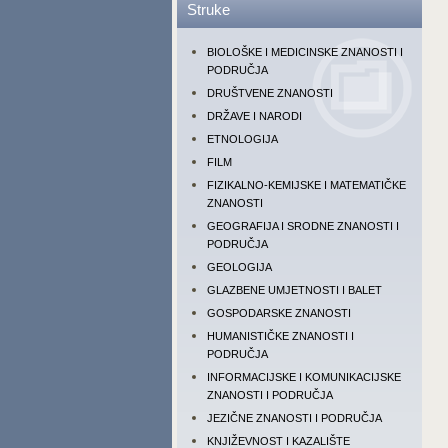
Struke
BIOLOŠKE I MEDICINSKE ZNANOSTI I
PODRUČJA
DRUŠTVENE ZNANOSTI
DRŽAVE I NARODI
ETNOLOGIJA
FILM
FIZIKALNO-KEMIJSKE I MATEMATIČKE
ZNANOSTI
GEOGRAFIJA I SRODNE ZNANOSTI I
PODRUČJA
GEOLOGIJA
GLAZBENE UMJETNOSTI I BALET
GOSPODARSKE ZNANOSTI
HUMANISTIČKE ZNANOSTI I
PODRUČJA
INFORMACIJSKE I KOMUNIKACIJSKE
ZNANOSTI I PODRUČJA
JEZIČNE ZNANOSTI I PODRUČJA
KNJIŽEVNOST I KAZALIŠTE