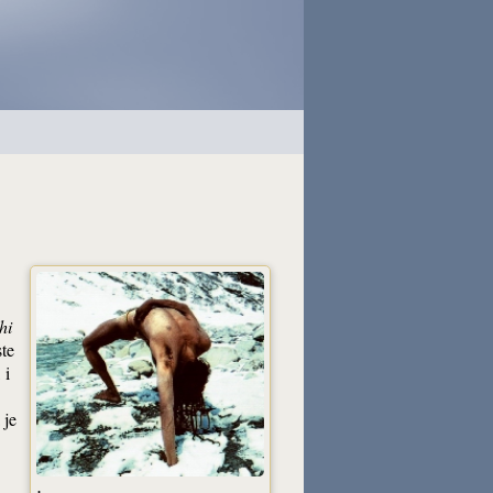
hi
ste
 i
 je