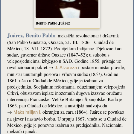
Benito Pablo Juárez
Juárez, Benito Pablo
, meksički revolucionar i državnik
(San Pablo Guelatao, Oaxaca, 21. III. 1806 – Ciudad de
México, 18. VII. 1872). Podrijetlom Indijanac. Djelovao kao
sudac, guverner države Oaxace (1847–52); u sukobu s
veleposjednicima, izbjegao u SAD. Godine 1855. pristaje uz
revolucionarni pokret →
i postaje ministar pravde,
J. Álvareza
ministar unutarnjih poslova i vrhovni sudac (1857). Godine
1861. ušao u Ciudad de México, gdje je izabran za
predsjednika. Socijalnim reformama, oduzimanjem veleposjeda
Crkvi, obustavom isplate inozemnih dugova izazvao oružanu
intervenciju Francuske, Velike Britanije i Španjolske. Kada je
1863. pao Ciudad de México, a austrijski nadvojvoda
→
okrunjen za cara (1864), Juárez se povukao
Maksimilijan I.
na sjever i nastavio borbu. U srpnju 1867. vraća se u Ciudad de
México, gdje je ponovno izabran za predsjednika. Nacionalni
meksički junak.