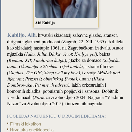
Alfi Kabiljo
Kabiljo, Alfi
, hrvatski skladatelj zabavne glazbe, aranžer,
dirigent i glazbeni producent (Zagreb, 22. XII. 1935). Arhitekt,
kao skladatelj nastupio 1961. na Zagrebačkom festivalu. Autor
mjuzikla
(Jalta,
Jalta
;
Dlakav život
;
Kralj je gol)
, baleta
(Kentaur XII
;
Pandorina kutija)
, glazbe za domaće
(Seljačka
buna
;
Okupacija u 26 slika
;
Ujed anđela)
i strane filmove
(Gunbas
;
The Girl
;
Sleep well my love)
, tv serije
(Mačak pod
šljemom
;
Prizori iz obiteljskog života)
, drame
(Klara
Dombrowska
;
Pet mrtvih
adresa)
, lakih orkestralnih i
komornih skladba, popularnih popijevki i šansona. Dobitnik
više domaćih (
Porin
za životno djelo 2004, Nagrada “Vladimir
Nazor” za životno djelo 2015) i inozemnih nagrada.
POGLEDAJ NATUKNICU U DRUGIM EDICIJAMA:
Filmski leksikon
Hrvatska enciklopedija