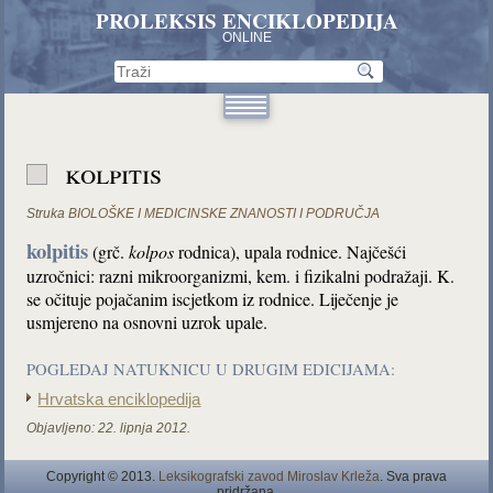
PROLEKSIS ENCIKLOPEDIJA
ONLINE
kolpitis
Struka
BIOLOŠKE I MEDICINSKE ZNANOSTI I PODRUČJA
kolpitis
(grč.
kolpos
rodnica), upala rodnice. Najčešći
uzročnici: razni mikroorganizmi, kem. i fizikalni podražaji. K.
se očituje pojačanim iscjetkom iz rodnice. Liječenje je
usmjereno na osnovni uzrok upale.
POGLEDAJ NATUKNICU U DRUGIM EDICIJAMA:
Hrvatska enciklopedija
Objavljeno:
22. lipnja 2012.
Copyright © 2013.
Leksikografski zavod Miroslav Krleža
. Sva prava
pridržana.