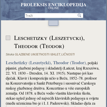
PROLEKSIS ENCIKLOPEDIJA
ONLINE
Leschetizky (Leszetycki),
Theodor (Teodor)
Struka
GLAZBENE UMJETNOSTI I BALET
,
LIČNOSTI
Leschetizky (Leszetycki), Theodor (Teodor)
, poljski
pijanist, glazbeni pedagog i skladatelj (Łańcut, kraj Rzeszówa,
22. VI. 1830 – Dresden, 14. XI. 1915). Nastupao još kao
dječak. Klavir i kompoziciju učio u Beču, 1852–78. profesor
na Konzervatoriju u Sankt Peterburgu i suosnivač Carskoga
ruskog glazbenog društva. Koncertirao u više europskih
zemalja. Od 1878. u Beču vodio vlastitu klavirsku školu,
stekao ugled jednog od najvećih klavirskih pedagoga u svijetu
(među učenicima bio je i I. J. Paderewski). Skladao djela za