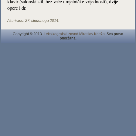
klavir (salonski stil, bez veće umjetničke vrijednosti), dvije
opere i dr.
Ažurirano:
27. studenoga 2014.
Copyright © 2013.
Leksikografski zavod Miroslav Krleža
. Sva prava
pridržana.