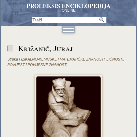
PROLEKSIS ENCIKLOPEDIJA
ONLINE
Križanić, Juraj
Struka
FIZIKALNO-KEMIJSKE I MATEMATIČKE ZNANOSTI
,
LIČNOSTI
,
POVIJEST I POVIJESNE ZNANOSTI