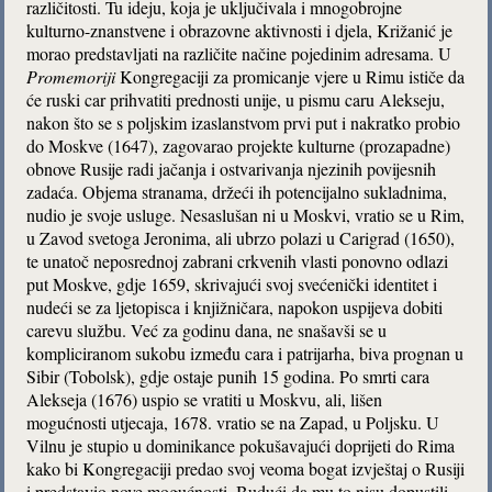
različitosti. Tu ideju, koja je uključivala i mnogobrojne
kulturno-znanstvene i obrazovne aktivnosti i djela, Križanić je
morao predstavljati na različite načine pojedinim adresama. U
Promemoriji
Kongregaciji za promicanje vjere u Rimu ističe da
će ruski car prihvatiti prednosti unije, u pismu caru Alekseju,
nakon što se s poljskim izaslanstvom prvi put i nakratko probio
do Moskve (1647), zagovarao projekte kulturne (prozapadne)
obnove Rusije radi jačanja i ostvarivanja njezinih povijesnih
zadaća. Objema stranama, držeći ih potencijalno sukladnima,
nudio je svoje usluge. Nesaslušan ni u Moskvi, vratio se u Rim,
u Zavod svetoga Jeronima, ali ubrzo polazi u Carigrad (1650),
te unatoč neposrednoj zabrani crkvenih vlasti ponovno odlazi
put Moskve, gdje 1659, skrivajući svoj svećenički identitet i
nudeći se za ljetopisca i knjižničara, napokon uspijeva dobiti
carevu službu. Već za godinu dana, ne snašavši se u
kompliciranom sukobu između cara i patrijarha, biva prognan u
Sibir (Tobolsk), gdje ostaje punih 15 godina. Po smrti cara
Alekseja (1676) uspio se vratiti u Moskvu, ali, lišen
mogućnosti utjecaja, 1678. vratio se na Zapad, u Poljsku. U
Vilnu je stupio u dominikance pokušavajući doprijeti do Rima
kako bi Kongregaciji predao svoj veoma bogat izvještaj o Rusiji
i predstavio nove mogućnosti. Budući da mu to nisu dopustili,