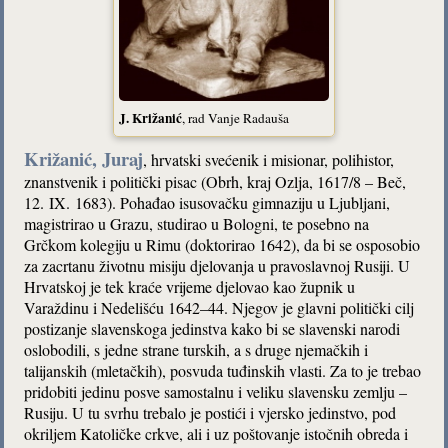
J. Križanić
, rad Vanje Radauša
Križanić, Juraj
, hrvatski svećenik i misionar, polihistor,
znanstvenik i politički pisac (Obrh, kraj Ozlja, 1617/8 – Beč,
12. IX. 1683). Pohađao isusovačku gimnaziju u Ljubljani,
magistrirao u Grazu, studirao u Bologni, te posebno na
Grčkom kolegiju u Rimu (doktorirao 1642), da bi se osposobio
za zacrtanu životnu misiju djelovanja u pravoslavnoj Rusiji. U
Hrvatskoj je tek kraće vrijeme djelovao kao župnik u
Varaždinu i Nedelišću 1642–44. Njegov je glavni politički cilj
postizanje slavenskoga jedinstva kako bi se slavenski narodi
oslobodili, s jedne strane turskih, a s druge njemačkih i
talijanskih (mletačkih), posvuda tuđinskih vlasti. Za to je trebao
pridobiti jedinu posve samostalnu i veliku slavensku zemlju –
Rusiju. U tu svrhu trebalo je postići i vjersko jedinstvo, pod
okriljem Katoličke crkve, ali i uz poštovanje istočnih obreda i