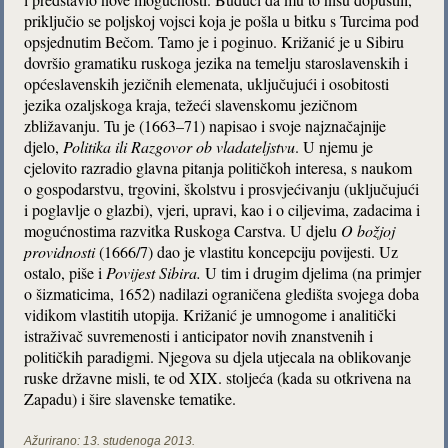
priključio se poljskoj vojsci koja je pošla u bitku s Turcima pod
opsjednutim Bečom. Tamo je i poginuo. Križanić je u Sibiru
dovršio gramatiku ruskoga jezika na temelju staroslavenskih i
općeslavenskih jezičnih elemenata, uključujući i osobitosti
jezika ozaljskoga kraja, težeći slavenskomu jezičnom
zbližavanju. Tu je (1663–71) napisao i svoje najznačajnije
djelo,
Politika ili Razgovor ob vladateljstvu
. U njemu je
cjelovito razradio glavna pitanja političkoh interesa, s naukom
o gospodarstvu, trgovini, školstvu i prosvjećivanju (uključujući
i poglavlje o glazbi), vjeri, upravi, kao i o ciljevima, zadacima i
mogućnostima razvitka Ruskoga Carstva. U djelu
O božjoj
providnosti
(1666/7) dao je vlastitu koncepciju povijesti. Uz
ostalo, piše i
Povijest Sibira.
U tim i drugim djelima (na primjer
o šizmaticima, 1652) nadilazi ograničena gledišta svojega doba
vidikom vlastitih utopija. Križanić je umnogome i analitički
istraživač suvremenosti i anticipator novih znanstvenih i
političkih paradigmi. Njegova su djela utjecala na oblikovanje
ruske državne misli, te od XIX. stoljeća (kada su otkrivena na
Zapadu) i šire slavenske tematike.
Ažurirano:
13. studenoga 2013.