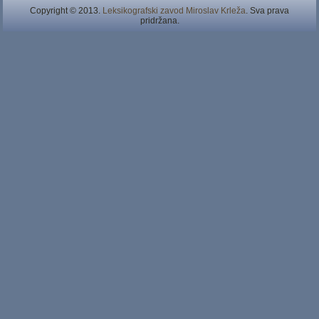
Copyright © 2013.
Leksikografski zavod Miroslav Krleža
. Sva prava
pridržana.