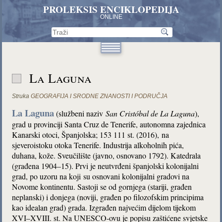
PROLEKSIS ENCIKLOPEDIJA
ONLINE
La Laguna
Struka
GEOGRAFIJA I SRODNE ZNANOSTI I PODRUČJA
La Laguna
(službeni naziv
San Cristóbal de La Laguna
),
grad
u provinciji Santa Cruz de Tenerife, autonomna zajednica
Kanarski otoci, Španjolska;
153 111 st. (2016),
na
sjeveroistoku otoka Tenerife.
Industrija alkoholnih pića,
duhana, kože. Sveučilište (javno, osnovano 1792). Katedrala
(građena 1904–15). Prvi je neutvrđeni španjolski kolonijalni
grad, po uzoru na koji su osnovani kolonijalni gradovi na
Novome kontinentu. Sastoji se od gornjega (stariji, građen
neplanski) i donjega (noviji, građen po filozofskim principima
kao idealan grad) grada. Izgrađen najvećim dijelom tijekom
XVI–XVIII. st. Na UNESCO-ovu je popisu zaštićene svjetske