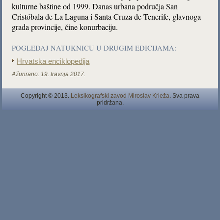
kulturne baštine od 1999. Danas urbana područja San
Cristóbala de La Laguna i Santa Cruza de Tenerife, glavnoga
grada provincije,
čine konurbaciju.
POGLEDAJ NATUKNICU U DRUGIM EDICIJAMA:
Hrvatska enciklopedija
Ažurirano:
19. travnja 2017.
Copyright © 2013.
Leksikografski zavod Miroslav Krleža
. Sva prava
pridržana.