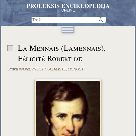
PROLEKSIS ENCIKLOPEDIJA
ONLINE
La Mennais (Lamennais),
Félicité Robert de
Struka
KNJIŽEVNOST I KAZALIŠTE
,
LIČNOSTI