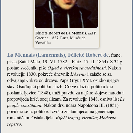
Félicité Robert de La Mennais
, rad P.
Guerina, 1827, Pariz, Musée de
Versailles
La Mennais
(Lamennais), Félicité Robert de
, franc.
pisac (Saint-Malo, 19. VI. 1782 – Pariz, 17. II. 1854). S 34 g.
postao svećenik, piše
Ogled o vjerskoj ravnodušnosti
. Nakon
revolucije 1830. pokreće dnevnik
L’Avenir
i zalaže se za
odvajanje Crkve od države. Papa Grgur XVI. osudio njegov
stav. Osuđujući politiku služb. Crkve ulazi u politiku kao
poslanik ljevice (1848), traži pravdu za najšire slojeve naroda i
propovijeda kršć. socijalizam. Za revolucije 1848. osniva list
Le
peuple constituant
. Nakon drž. udara Napoleona III. (1851)
povukao se iz politike. Izvršio znatan ujecaj na generaciju
romantičara. Ostala djela:
Riječi jednog vjernika
;
Moderno
ropstvo
.