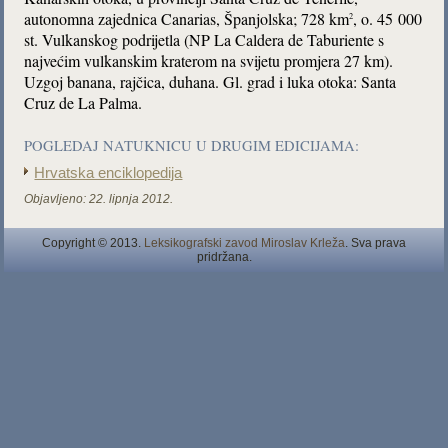
autonomna zajednica Canarias, Španjolska; 728 km
, o. 45 000
2
st. Vulkanskog podrijetla (NP La Caldera de Taburiente s
najvećim vulkanskim kraterom na svijetu promjera 27 km).
Uzgoj banana, rajčica, duhana. Gl. grad i luka otoka: Santa
Cruz de La Palma.
POGLEDAJ NATUKNICU U DRUGIM EDICIJAMA:
Hrvatska enciklopedija
Objavljeno:
22. lipnja 2012.
Copyright © 2013.
Leksikografski zavod Miroslav Krleža
. Sva prava
pridržana.