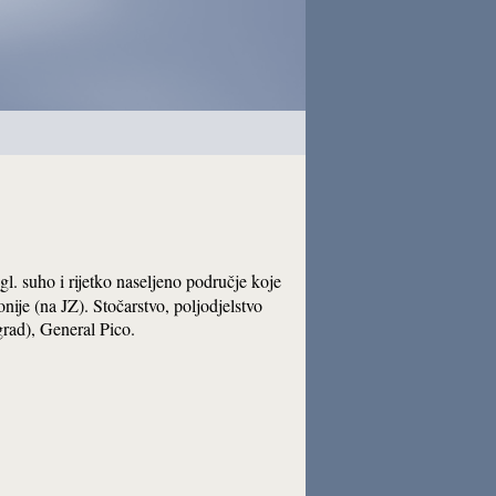
gl. suho i rijetko naseljeno područje koje
ije (na JZ). Stočarstvo, poljodjelstvo
grad), General Pico.