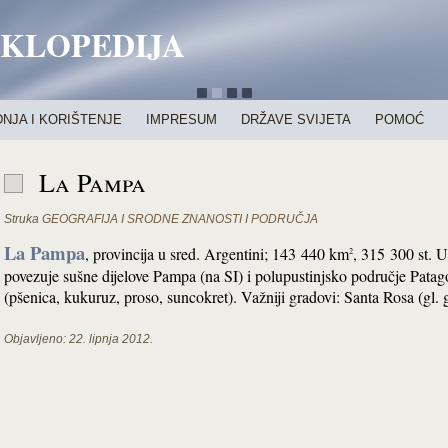
IKLOPEDIJA
NJA I KORIŠTENJE
IMPRESUM
DRŽAVE SVIJETA
POMOĆ
La Pampa
Struka
GEOGRAFIJA I SRODNE ZNANOSTI I PODRUČJA
La Pampa
, provincija u sred. Argentini; 143 440 km
, 315 300 st. U
2
povezuje sušne dijelove Pampa (na SI) i polupustinjsko područje Patagon
(pšenica, kukuruz, proso, suncokret). Važniji gradovi: Santa Rosa (gl. 
Objavljeno:
22. lipnja 2012.