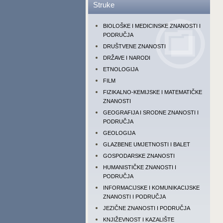
Struke
BIOLOŠKE I MEDICINSKE ZNANOSTI I
PODRUČJA
DRUŠTVENE ZNANOSTI
DRŽAVE I NARODI
ETNOLOGIJA
FILM
FIZIKALNO-KEMIJSKE I MATEMATIČKE
ZNANOSTI
GEOGRAFIJA I SRODNE ZNANOSTI I
PODRUČJA
GEOLOGIJA
GLAZBENE UMJETNOSTI I BALET
GOSPODARSKE ZNANOSTI
HUMANISTIČKE ZNANOSTI I
PODRUČJA
INFORMACIJSKE I KOMUNIKACIJSKE
ZNANOSTI I PODRUČJA
JEZIČNE ZNANOSTI I PODRUČJA
KNJIŽEVNOST I KAZALIŠTE