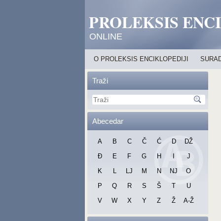
PROLEKSIS ENC
ONLINE
O PROLEKSIS ENCIKLOPEDIJI
SURAD
Traži
Abecedar
A
B
C
Č
Ć
D
DŽ
Đ
E
F
G
H
I
J
K
L
LJ
M
N
NJ
O
P
Q
R
S
Š
T
U
V
W
X
Y
Z
Ž
A-Ž