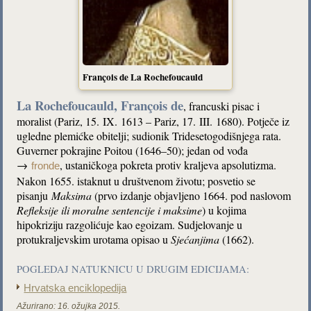
François de La Rochefoucauld
La Rochefoucauld, François de
, francuski pisac i
moralist (Pariz, 15. IX. 1613 – Pariz, 17. III. 1680). Potječe iz
ugledne plemićke obitelji; sudionik Tridesetogodišnjega rata.
Guverner pokrajine Poitou (1646–50); jedan od vođa
→
, ustaničkoga pokreta protiv kraljeva apsolutizma.
fronde
Nakon 1655. istaknut u društvenom životu; posvetio se
pisanju
Maksima
(prvo izdanje objavljeno 1664. pod naslovom
Refleksije ili moralne sentencije i maksime
) u kojima
hipokriziju razgolićuje kao egoizam. Sudjelovanje u
protukraljevskim urotama opisao u
Sjećanjima
(1662).
POGLEDAJ NATUKNICU U DRUGIM EDICIJAMA:
Hrvatska enciklopedija
Ažurirano:
16. ožujka 2015.