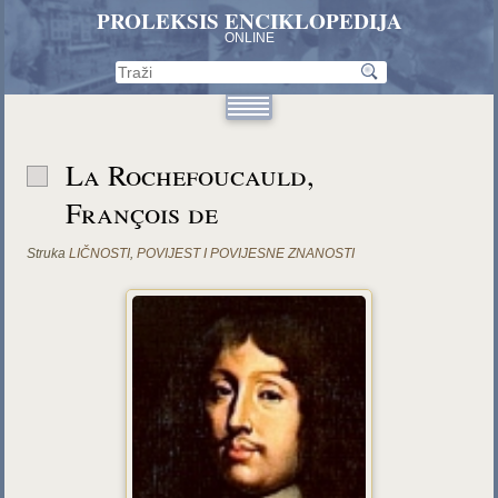
PROLEKSIS ENCIKLOPEDIJA
ONLINE
La Rochefoucauld,
François de
Struka
LIČNOSTI
,
POVIJEST I POVIJESNE ZNANOSTI