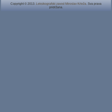
Copyright © 2013.
Leksikografski zavod Miroslav Krleža
. Sva prava
pridržana.