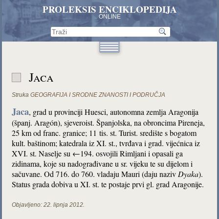
PROLEKSIS ENCIKLOPEDIJA
ONLINE
Jaca
Struka
GEOGRAFIJA I SRODNE ZNANOSTI I PODRUČJA
Jaca
, grad u provinciji Huesci, autonomna zemlja Aragonija
(španj. Aragón), sjeveroist. Španjolska, na obroncima Pireneja,
25 km od franc. granice; 11 tis. st. Turist. središte s bogatom
kult. baštinom; katedrala iz XI. st., tvrđava i grad. vijećnica iz
XVI. st. Naselje su ←194. osvojili Rimljani i opasali ga
zidinama, koje su nadograđivane u sr. vijeku te su dijelom i
sačuvane. Od 716. do 760. vladaju Mauri (daju naziv
Dyaka
).
Status grada dobiva u XI. st. te postaje prvi gl. grad Aragonije.
Objavljeno:
22. lipnja 2012.