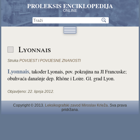
PROLEKSIS ENCIKLOPEDIJA
ONLINE
Lyonnais
Struka
POVIJEST I POVIJESNE ZNANOSTI
Lyonnais
, također Lyonais, pov. pokrajina na JI Francuske;
obuhvaća današnje dep. Rhône i Loire. Gl. grad Lyon.
Objavljeno:
22. lipnja 2012.
Copyright © 2013.
Leksikografski zavod Miroslav Krleža
. Sva prava
pridržana.