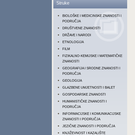
Struke
BIOLOŠKE I MEDICINSKE ZNANOSTI I
PODRUČJA
DRUŠTVENE ZNANOSTI
DRŽAVE I NARODI
ETNOLOGIJA
FILM
FIZIKALNO-KEMIJSKE I MATEMATIČKE
ZNANOSTI
GEOGRAFIJA I SRODNE ZNANOSTI I
PODRUČJA
GEOLOGIJA
GLAZBENE UMJETNOSTI I BALET
GOSPODARSKE ZNANOSTI
HUMANISTIČKE ZNANOSTI I
PODRUČJA
INFORMACIJSKE I KOMUNIKACIJSKE
ZNANOSTI I PODRUČJA
JEZIČNE ZNANOSTI I PODRUČJA
KNJIŽEVNOST I KAZALIŠTE