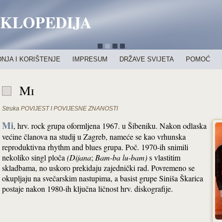
IKLOPEDIJA
NJA I KORIŠTENJE
IMPRESUM
DRŽAVE SVIJETA
POMOĆ
Mi
Struka
POVIJEST I POVIJESNE ZNANOSTI
Mi
, hrv. rock grupa oformljena 1967. u Šibeniku. Nakon odlaska
većine članova na studij u Zagreb, nameće se kao vrhunska
reproduktivna rhythm and blues grupa. Poč. 1970-ih snimili
nekoliko singl ploča
(Dijana
;
Bam-ba lu-bam)
s vlastitim
skladbama, no uskoro prekidaju zajednički rad. Povremeno se
okupljaju na svečarskim nastupima, a basist grupe Siniša Škarica
postaje nakon 1980-ih ključna ličnost hrv. diskografije.