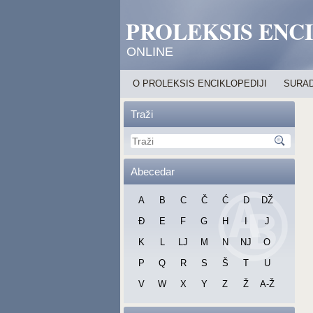
PROLEKSIS ENC
ONLINE
O PROLEKSIS ENCIKLOPEDIJI
SURAD
Traži
Abecedar
A
B
C
Č
Ć
D
DŽ
Đ
E
F
G
H
I
J
K
L
LJ
M
N
NJ
O
P
Q
R
S
Š
T
U
V
W
X
Y
Z
Ž
A-Ž