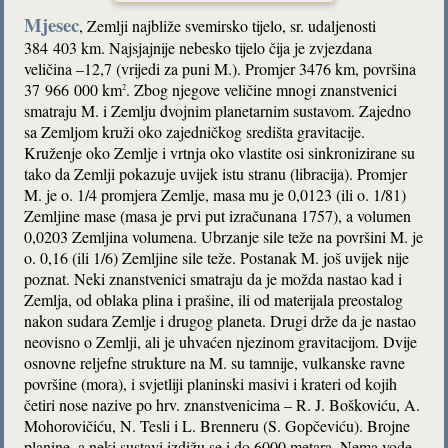
Mjesec
, Zemlji najbliže svemirsko tijelo, sr. udaljenosti
384 403 km. Najsjajnije nebesko tijelo čija je zvjezdana
veličina –12,7 (vrijedi za puni M.). Promjer 3476 km, površina
37 966 000 km
. Zbog njegove veličine mnogi znanstvenici
2
smatraju M. i Zemlju dvojnim planetarnim sustavom. Zajedno
sa Zemljom kruži oko zajedničkog središta gravitacije.
Kruženje oko Zemlje i vrtnja oko vlastite osi sinkronizirane su
tako da Zemlji pokazuje uvijek istu stranu (libracija). Promjer
M. je o. 1/4 promjera Zemlje, masa mu je 0,0123 (ili o. 1/81)
Zemljine mase (masa je prvi put izračunana 1757), a volumen
0,0203 Zemljina volumena. Ubrzanje sile teže na površini M. je
o. 0,16 (ili 1/6) Zemljine sile teže. Postanak M. još uvijek nije
poznat. Neki znanstvenici smatraju da je možda nastao kad i
Zemlja, od oblaka plina i prašine, ili od materijala preostalog
nakon sudara Zemlje i drugog planeta. Drugi drže da je nastao
neovisno o Zemlji, ali je uhvaćen njezinom gravitacijom. Dvije
osnovne reljefne strukture na M. su tamnije, vulkanske ravne
površine (mora), i svjetliji planinski masivi i krateri od kojih
četiri nose nazive po hrv. znanstvenicima – R. J. Boškoviću, A.
Mohorovičiću, N. Tesli i L. Brenneru (S. Gopčeviću). Brojne
planine, a neki sustavi izdižu se i do 6000 metara. Nema vode