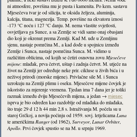
ni atmosfere, površina mu je pusta i kamenita. Po kem. sastavu
Mjesečeva tvar je od silicija, te oksida željeza, aluminija,
kalcija, titana, magnezija. Temp. površine na ekvatoru iznosi
-173 °C noću i 127 °C danju. M. nema vlastite svjetlosti,
osvjetljava ga Sunce, a sa Zemlje se vidi samo onaj obasjani
dio koji je okrenut prema Zemlji. Kad M. uđe u Zemljinu
sjenu, nastaje pomrčina M., a kad dođe u spojnicu između
Zemlje i Sunca, nastaje pomrčina Sunca. M. vidimo u
različitim oblicima, od kojih se četiri osnovna zovu
Mjesečeve
mijene
: mlađak, prva četvrt, uštap i zadnja četvrt. M. utječe na
život na Zemlji jer određuje neke prir. cikluse u živih bića i u
neživoj prirodi (morske mijene). Privlačne sile M. i Sunca
uzrokuju na Zemlji plimu i oseku. Mjesečeve mijene čovjek je
iskoristio za mjerenje vremena. Tjedan ima 7 dana jer je toliki
razmak između dviju Mjesečevih mijena, a jedan →
mjesec
isprva je bio određen kao razdoblje od mlađaka do mlađaka,
što traje 29 d 12 h 44 min 2,8 s. Istraživanja M. počela su u
staroj Grčkoj, a novija počinju od 1959. sovj. letjelicama
Luna
te američkima
Ranger
(od 1962),
Surveyor
,
Lunar
Orbiter
,
Apollo
. Prvi čovjek spustio se na M. u srpnju 1969.