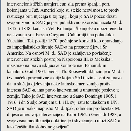
intervencionističkih namjera eur. sila prema španj. i port.
kolonijama u Juž. Americi koje su stekle neovisnost, te protiv
rastućega brit. utjecaja u toj regiji, koju je SAD počeo držati
svojom zonom. SAD je prvi put aktivno iskoristio načela M. d.
1845. i 1848. kada su Vel. Britanija i Španjolska upozorene da
ne stvaraju voj. baze u Oregonu, Californiji i na poluotoku
Yucatánu. Tek poslije 1870. počinje se koristiti kao opravdanje
za imperijalističko širenje SAD-a na prostore Sjev. i Sr.
Amerike. Na osnovi M. d., SAD je zahtijevao povlačenje
intervencionističkih postrojba Napoleona III. iz Meksika i
inzistirao na pravu isključive kontrole nad Panamskim
kanalom. God. 1904. predsj. Th. Roosevelt uključio je u M. d. i
tzv. načelo preventivne akcije kojom SAD uzima sebi za pravo
da, u slučaju djelovanja neke latinskoamer. zemlje protiv
interesa SAD-a, ima pravo intervenirati u unutarnje poslove te
zemlje. Tako je SAD intervenirao u Santo Domingu 1905. i
1916. i dr. Sudjelovanjem u I. i II. svj. ratu te ulaskom u UN,
SAD je u praksi napustio M. d. Ipak, određeni produžetak M.
d. jesu amer. voj. intervencije na Kubi 1962. i Grenadi 1983, a
svojevrsna modifikacija doktrine je i shvaćanje o ulozi SAD-a
kao “zaštitnika slobodnog svijeta”.