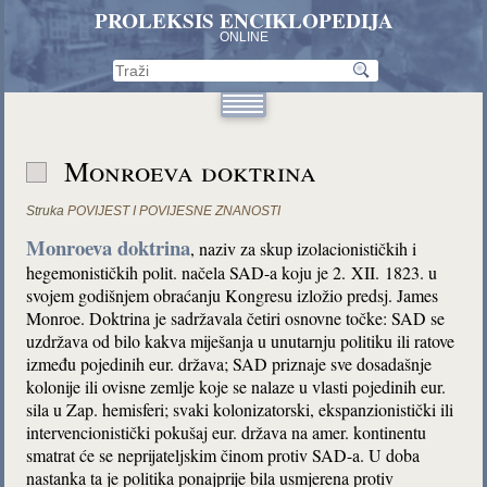
PROLEKSIS ENCIKLOPEDIJA
ONLINE
Monroeva doktrina
Struka
POVIJEST I POVIJESNE ZNANOSTI
Monroeva doktrina
, naziv za skup izolacionističkih i
hegemonističkih polit. načela SAD-a koju je 2. XII. 1823. u
svojem godišnjem obraćanju Kongresu izložio predsj. James
Monroe. Doktrina je sadržavala četiri osnovne točke: SAD se
uzdržava od bilo kakva miješanja u unutarnju politiku ili ratove
između pojedinih eur. država; SAD priznaje sve dosadašnje
kolonije ili ovisne zemlje koje se nalaze u vlasti pojedinih eur.
sila u Zap. hemisferi; svaki kolonizatorski, ekspanzionistički ili
intervencionistički pokušaj eur. država na amer. kontinentu
smatrat će se neprijateljskim činom protiv SAD-a. U doba
nastanka ta je politika ponajprije bila usmjerena protiv