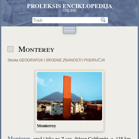
PROLEKSIS ENCIKLOPEDIJA
ONLINE
Monterey
Struka
GEOGRAFIJA I SRODNE ZNANOSTI I PODRUČJA
Monterrey
Monterey
, grad i luka na Z sav. države Californije, o. 135 km