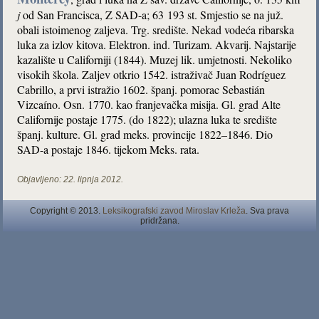
j
od San Francisca, Z SAD-a; 63 193 st. Smjestio se na juž.
obali istoimenog zaljeva. Trg. središte. Nekad vodeća ribarska
luka za izlov kitova. Elektron. ind. Turizam. Akvarij. Najstarije
kazalište u Californiji (1844). Muzej lik. umjetnosti. Nekoliko
visokih škola. Zaljev otkrio 1542. istraživač Juan Rodríguez
Cabrillo, a prvi istražio 1602. španj. pomorac Sebastián
Vizcaíno. Osn. 1770. kao franjevačka misija. Gl. grad Alte
Californije postaje 1775. (do 1822); ulazna luka te središte
španj. kulture. Gl. grad meks. provincije 1822–1846. Dio
SAD-a postaje 1846. tijekom Meks. rata.
Objavljeno:
22. lipnja 2012.
Copyright © 2013.
Leksikografski zavod Miroslav Krleža
. Sva prava
pridržana.