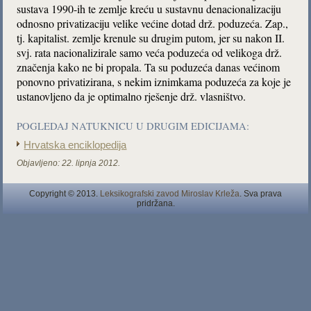
sustava 1990-ih te zemlje kreću u sustavnu denacionalizaciju
odnosno privatizaciju velike većine dotad drž. poduzeća. Zap.,
tj. kapitalist. zemlje krenule su drugim putom, jer su nakon II.
svj. rata nacionalizirale samo veća poduzeća od velikoga drž.
značenja kako ne bi propala. Ta su poduzeća danas većinom
ponovno privatizirana, s nekim iznimkama poduzeća za koje je
ustanovljeno da je optimalno rješenje drž. vlasništvo.
POGLEDAJ NATUKNICU U DRUGIM EDICIJAMA:
Hrvatska enciklopedija
Objavljeno:
22. lipnja 2012.
Copyright © 2013.
Leksikografski zavod Miroslav Krleža
. Sva prava
pridržana.