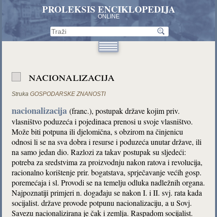
PROLEKSIS ENCIKLOPEDIJA
ONLINE
nacionalizacija
Struka
GOSPODARSKE ZNANOSTI
nacionalizacija
(franc.), postupak države kojim priv.
vlasništvo poduzeća i pojedinaca prenosi u svoje vlasništvo.
Može biti potpuna ili djelomična, s obzirom na činjenicu
odnosi li se na sva dobra i resurse i poduzeća unutar države, ili
na samo jedan dio. Razlozi za takav postupak su sljedeći:
potreba za sredstvima za proizvodnju nakon ratova i revolucija,
racionalno korištenje prir. bogatstava, sprječavanje većih gosp.
poremećaja i sl. Provodi se na temelju odluka nadležnih organa.
Najpoznatiji primjeri n. događaju se nakon I. i II. svj. rata kada
socijalist. države provode potpunu nacionalizaciju, a u Sovj.
Savezu nacionalizirana je čak i zemlja. Raspadom socijalist.