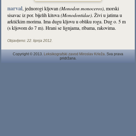
narval
, jednorogi kljovan
(Monodon monoceros)
, morski
sisavac iz por. bijelih kitova
(Monodontidae)
. Živi u jatima u
arktičkim morima. Ima dugu kljovu u obliku roga. Dug o. 5 m
(s kljovom do 7 m). Hrani se lignjama, ribama, rakovima.
Objavljeno:
22. lipnja 2012.
Copyright © 2013.
Leksikografski zavod Miroslav Krleža
. Sva prava
pridržana.